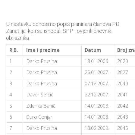
U nastavku donosimo popis planinara članova PD
Zanatlija koji su ishodali SPP i ovjerili dnevnik
obilaznika.
R.B.
Ime i prezime
Datum
Broj z
1
Darko Prusina
18.01.2006.
2020
2
Darko Prusina
26.01.2007.
2027
3
Darko Prusina
07.12.2007.
2040
4
Davor Šefčić
22.12.2007.
2041
5
Zdenka Banić
14.01.2008.
2042
6
Đuro Conjar
14.01.2008.
2043
7
Darko Prusina
18.02.2009.
2045