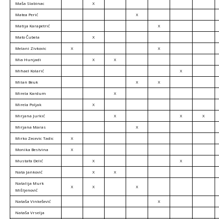
Maša Slabinac
X
Matea Perić
X
Matija Karapetrić
X
Mato Čubela
X
Melani Zivkovic
X
X
Mia Hunjadi
X
X
Mihael Kolarić
X
Milan Beuk
X
X
Mirela Kardum
X
Mirela Poljak
X
Mirjana Jurkić
X
X
X
Mirjana Maras
X
Mirko Zecevic Tadic
X
Monika Bestvina
X
Mustafa Delić
X
X
Nata Janković
X
X
Natalija Murk
X
X
X
Mišljenović
Nataša Vinkešević
X
Nataša Vrselja