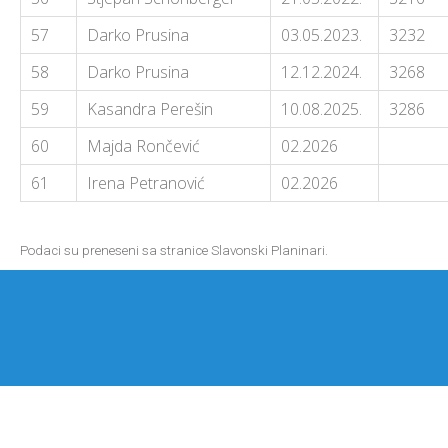
57
Darko Prusina
03.05.2023.
3232
58
Darko Prusina
12.12.2024.
3268
59
Kasandra Perešin
10.08.2025.
3286
60
Majda Rončević
02.2026
61
Irena Petranović
02.2026
Podaci su preneseni sa stranice Slavonski Planinari.