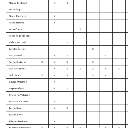
Nenad Janković
X
X
Nina Škojo
X
Nives Matijević
X
Pavao Horvat
X
Petra Čorak
X
Romana Janjanin
Ružica Petrović
X
Sandra Šarkezi
X
Sanja Peteš
X
X
X
X
Sanja Rudvald
X
X
X
X
Sanja Vladović
X
X
X
X
X
X
Saša Peteš
X
X
X
X
X
Silvija Muštran
X
Stipe Blažević
X
X
Svjetlana Valentić
Tamara Slanovic
X
Tanja Ban
X
X
Tatjana Ivić
Tihana Kostenko
X
Tomislav Bartolović
X
X
X
X
X
X