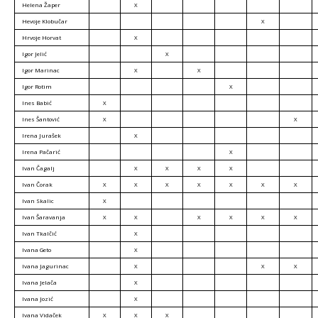
Helena Žaper
X
Hevoje Klobučar
X
Hrvoje Horvat
X
Igor Jelić
X
Igor Marinac
X
X
Igor Rotim
X
Ines Babić
X
Ines Šantović
X
X
Irena Jurašek
X
Irena Pačarić
X
Ivan Čagalj
X
X
X
X
Ivan Čorak
X
X
X
X
X
X
X
Ivan Skalic
X
Ivan Šaravanja
X
X
X
X
X
X
Ivan Tkalčić
X
Ivana Geto
X
Ivana Jagurinac
X
X
X
Ivana Jelača
X
Ivana Jozić
X
Ivana Vidaček
X
X
X