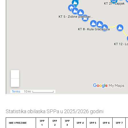
Statistika obilaska SPPa u 2025/2026 godini
SPP
SPP
SPP
IME I PREZIME
SPP 4
SPP 5
SPP 6
SPP 7
1
2
3