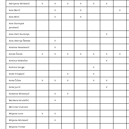
Adrijana Milković
X
X
X
X
X
X
Ana Barić
X
X
X
Ana Bilić
X
X
Ana Duvnjak
Janković
Ana Hell Kurevija
X
Ana-Marija Šeketa
X
Andrea Novaković
X
Anita Čorak
X
X
X
X
X
X
X
Ankica Klobučar
X
Ankica Varga
X
Ante Filipović
X
X
Anto Čičak
X
X
X
X
X
Anto Jurić
X
Antonia Mrkonjić
X
X
Barbara Grubišić
X
Berislav Vuksan
Biljana Lero
X
X
Biljana Mirković
X
Biljana Tintor