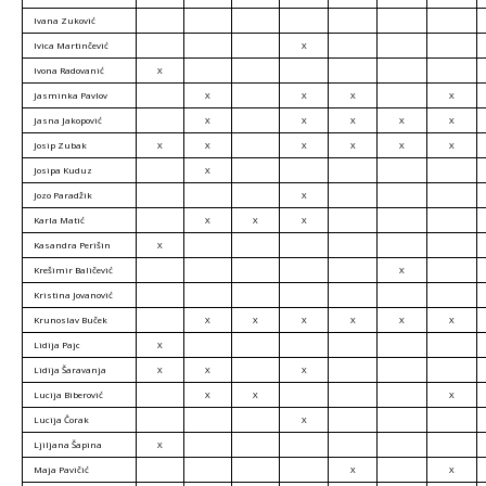
Ivana Zuković
Ivica Martinčević
X
Ivona Radovanić
X
Jasminka Pavlov
X
X
X
X
Jasna Jakopović
X
X
X
X
X
Josip Zubak
X
X
X
X
X
X
Josipa Kuduz
X
Jozo Paradžik
X
Karla Matić
X
X
X
Kasandra Perišin
X
Krešimir Baličević
X
Kristina Jovanović
Krunoslav Buček
X
X
X
X
X
X
Lidija Pajc
X
Lidija Šaravanja
X
X
X
Lucija Biberović
X
X
X
Lucija Čorak
X
Ljiljana Šapina
X
Maja Pavičić
X
X