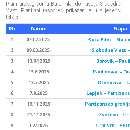
Planinarskog doma Đuro Pilar do naselja Slobodna
Vlast. Planirani raspored prikazan je u slijedećoj
tablici:
Rb
Datum
Etapa
1
02.02.2025.
Đuro Pilar – Slob
2
09.03.2025.
Slobodna Vlast –
3
13.04.2025
Borovik – Paul
4
15.6.2025
Paulinovac – Or
5
13.7.2025
Orahovica – 
6
7.9.2025
Lapjak – Partizans
7
16.11.2025
Partizansko groblj
8
21.12.2025
Zvečevo – Crn
9
02/2026
Crni Vrh – Pet