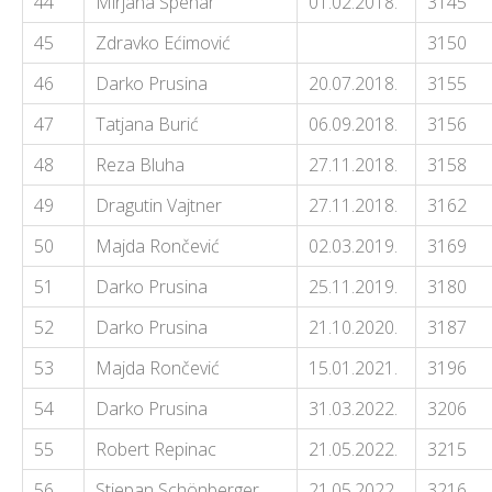
44
Mirjana Špehar
01.02.2018.
3145
45
Zdravko Ećimović
3150
46
Darko Prusina
20.07.2018.
3155
47
Tatjana Burić
06.09.2018.
3156
48
Reza Bluha
27.11.2018.
3158
49
Dragutin Vajtner
27.11.2018.
3162
50
Majda Rončević
02.03.2019.
3169
51
Darko Prusina
25.11.2019.
3180
52
Darko Prusina
21.10.2020.
3187
53
Majda Rončević
15.01.2021.
3196
54
Darko Prusina
31.03.2022.
3206
55
Robert Repinac
21.05.2022.
3215
56
Stjepan Schönberger
21.05.2022.
3216