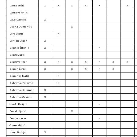
Darko Bušić
X
X
X
X
X
X
Darko Valentić
Davor Zecevic
X
Dijana Dumančić
X
Dora Vestić
X
Dorijan Degen
X
Dragica Šibenik
X
X
Drago Đurić
Drago Vajtner
X
X
X
X
X
X
X
Dražen Černi
X
X
X
X
X
Draženka Matić
X
Dubravka Filipović
X
Dubravka Karaman
X
Dubravka Orsulic
X
Đurđa Kocijan
X
Eva Matijević
X
Franjo bondor
X
Goran Miljić
Hana Bjelajac
X