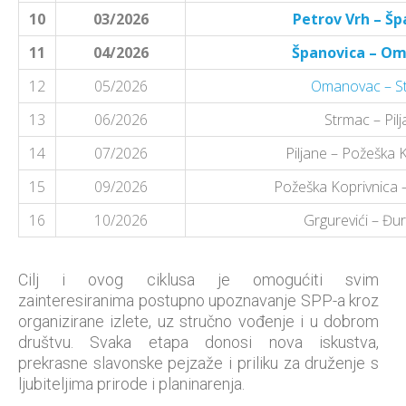
10
03/2026
Petrov Vrh – Šp
11
04/2026
Španovica – O
12
05/2026
Omanovac – S
13
06/2026
Strmac – Pil
14
07/2026
Piljane – Požeška 
15
09/2026
Požeška Koprivnica –
16
10/2026
Grgurevići – Đur
Cilj i ovog ciklusa je omogućiti svim
zainteresiranima postupno upoznavanje SPP-a kroz
organizirane izlete, uz stručno vođenje i u dobrom
društvu. Svaka etapa donosi nova iskustva,
prekrasne slavonske pejzaže i priliku za druženje s
ljubiteljima prirode i planinarenja.