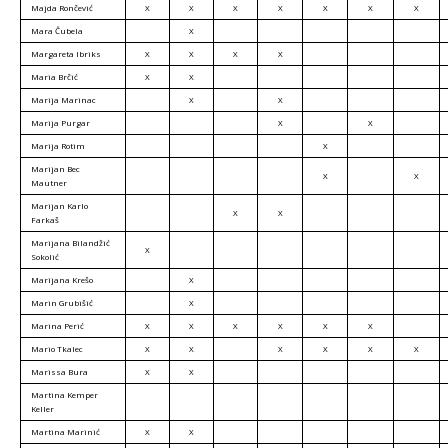
Majda Rončević
X
X
X
X
X
X
X
Mara Čubela
X
Margareta Ibriks
X
X
X
X
Maria Brčić
X
X
Marija Marinac
X
X
Marija Purgar
X
X
Marija Rotim
X
Marijan Bec
X
X
Mautner
Marijan Karlo
X
X
Farkaš
Marijana Bilandžić
X
Sokolić
Marijana Krešo
X
Marin Grubišić
X
Marina Perić
X
X
X
X
X
X
Mario Tkalec
X
X
X
X
X
X
Marissa Bura
X
X
Martina Kemper
Keller
Martina Marinić
X
X