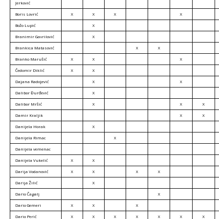
Jerković
Boris Lovrić
X
X
X
X
Božo Lupić
X
Branimir Gavrilović
X
Brankica Matasović
X
X
Branko Marušić
X
X
X
Čedomir Diklić
X
X
Dajana Radojević
X
X
Dalibor Đurđević
X
Dalibor Mršić
X
X
X
Damir Kraljik
X
X
Danijela Horak
X
Danijela Rimac
X
Danijela vemenac
Danijela Vukelić
X
X
Darija Vodanović
X
X
X
X
Darija Žilić
X
Dario Čagalj
X
Dario Gemeri
X
X
X
Dario Perić
X
X
X
X
X
X
X