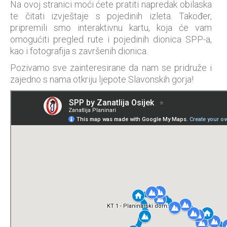
Na ovoj stranici moći ćete pratiti napredak obilaska
te čitati izvještaje s pojedinih izleta. Također,
pripremili smo interaktivnu kartu, koja će vam
omogućiti pregled rute i pojedinih dionica SPP-a,
kao i fotografija s završenih dionica.
Pozivamo sve zainteresirane da nam se pridruže i
zajedno s nama otkriju ljepote Slavonskih gorja!