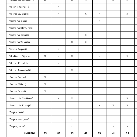
Valentina Pujić
X
Vatroslav Sučić
X
X
X
X
Vedrana Dunai
X
Vedrana Glavurdić
Vedrana Kovačić
X
Vedrana Tatarin
X
X
Vesna Bagarić
X
Vladimir Fijačko
X
X
X
X
X
Vlatka Fundak
X
Vlatko Arambašić
X
Zoran Borbaš
X
Zoran Mihalj
X
Zoran Orsulic
X
Zvonimir Cvetković
X
X
X
Zvonimir Franjić
X
X
X
Željka Dalić
Željka Matijević
X
Željko Jurkić
X
X
X
UKUPNO
53
87
33
42
35
41
32