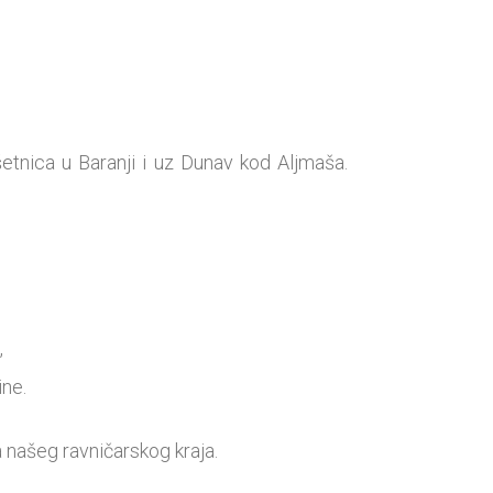
etnica u Baranji i uz Dunav kod Aljmaša.
,
ine.
a našeg ravničarskog kraja.