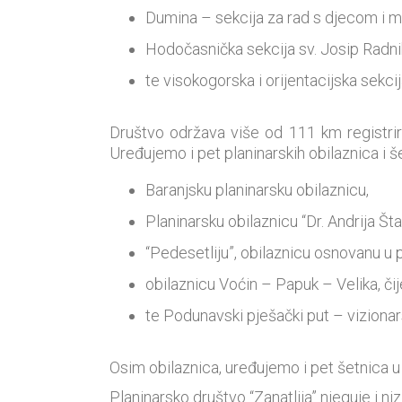
Dumina – sekcija za rad s djecom i m
Hodočasnička sekcija sv. Josip Radni
te visokogorska i orijentacijska sekcij
Društvo održava više od 111 km registrir
Uređujemo i pet planinarskih obilaznica i š
Baranjsku planinarsku obilaznicu,
Planinarsku obilaznicu “Dr. Andrija Šta
“Pedesetliju”, obilaznicu osnovanu u 
obilaznicu Voćin – Papuk – Velika, či
te Podunavski pješački put – viziona
Osim obilaznica, uređujemo i pet šetnica u 
Planinarsko društvo “Zanatlija” njeguje i ni