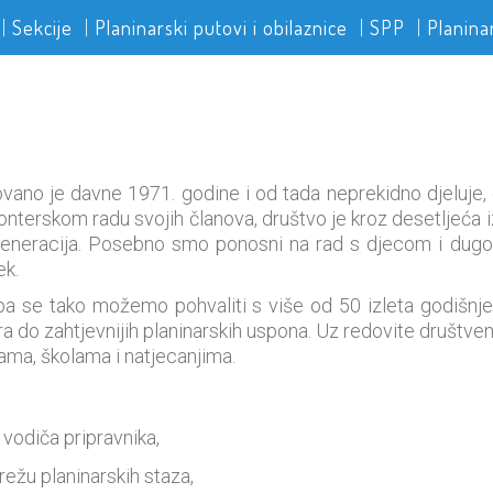
Sekcije
Planinarski putovi i obilaznice
SPP
Planina
vano je davne 1971. godine i od tada neprekidno djeluje, ok
onterskom radu svojih članova, društvo je kroz desetljeća izr
 generacija. Posebno smo ponosni na rad s djecom i dug
ek.
 pa se tako možemo pohvaliti s više od 50 izleta godišnje
 tura do zahtjevnijih planinarskih uspona. Uz redovite društv
ma, školama i natjecanjima.
 vodiča pripravnika,
ežu planinarskih staza,