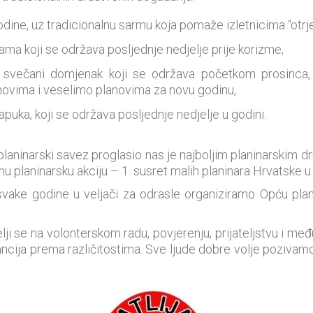
ine, uz tradicionalnu sarmu koja pomaže izletnicima “otrjez
ma koji se održava posljednje nedjelje prije korizme,
– svečani domjenak koji se održava početkom prosinca
novima i veselimo planovima za novu godinu,
apuka, koji se održava posljednje nedjelje u godini.
planinarski savez proglasio nas je najboljim planinarskim 
anu planinarsku akciju – 1. susret malih planinara Hrvatsk
ake godine u veljači za odrasle organiziramo Opću plani
lji se na volonterskom radu, povjerenju, prijateljstvu i me
erancija prema različitostima. Sve ljude dobre volje poziva