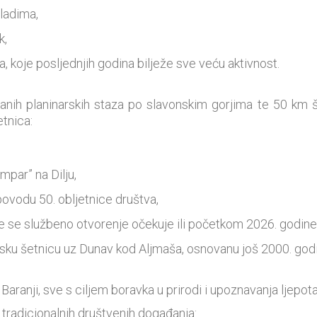
ladima,
k,
a, koje posljednjih godina bilježe sve veću aktivnost.
anih planinarskih staza po slavonskim gorjima te 50 km š
etnica:
mpar” na Dilju,
povodu 50. obljetnice društva,
je se službeno otvorenje očekuje ili početkom 2026. godine
rsku šetnicu uz Dunav kod Aljmaša, osnovanu još 2000. god
Baranji, sve s ciljem boravka u prirodi i upoznavanja ljepot
z tradicionalnih društvenih događanja: