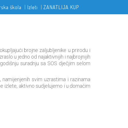
rska škola
Izleti
ZANATLIJA KUP
upljajući brojne zaljubljenike u prirodu i
aslo u jedno od najaktivnijih i najbrojnijih
ogodišnju suradnju sa SOS dječjim selom
, namijenjenih svim uzrastima i razinama
ene izlete, aktivno sudjelujemo i u domaćim