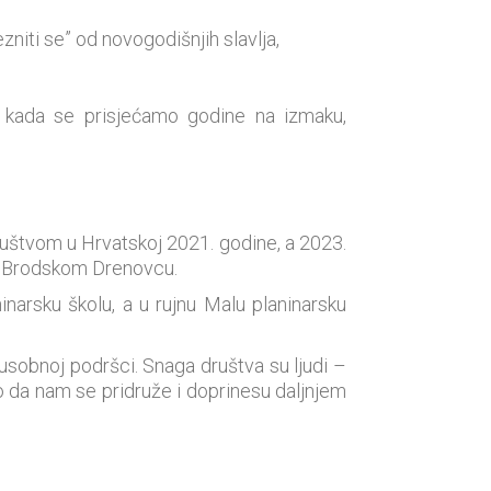
niti se” od novogodišnjih slavlja,
, kada se prisjećamo godine na izmaku,
društvom u Hrvatskoj 2021. godine, a 2023.
e u Brodskom Drenovcu.
narsku školu, a u rujnu Malu planinarsku
đusobnoj podršci. Snaga društva su ljudi –
mo da nam se pridruže i doprinesu daljnjem