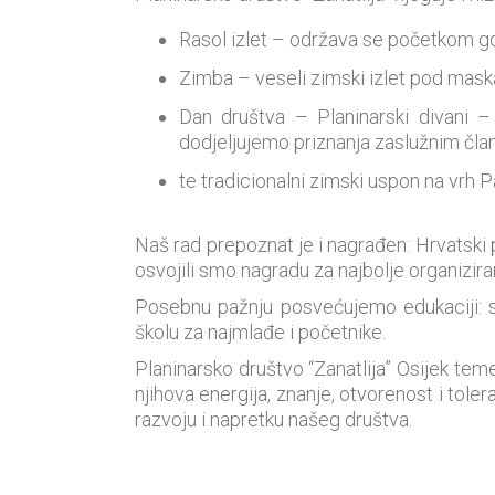
Rasol izlet – održava se početkom god
Zimba – veseli zimski izlet pod maska
Dan društva – Planinarski divani 
dodjeljujemo priznanja zaslužnim čla
te tradicionalni zimski uspon na vrh P
Naš rad prepoznat je i nagrađen: Hrvatski 
osvojili smo nagradu za najbolje organizir
Posebnu pažnju posvećujemo edukaciji: sv
školu za najmlađe i početnike.
Planinarsko društvo “Zanatlija” Osijek teme
njihova energija, znanje, otvorenost i tol
razvoju i napretku našeg društva.