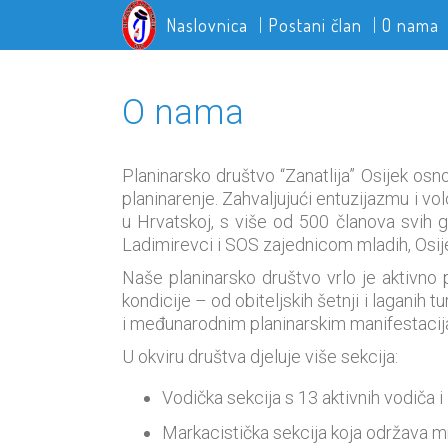
Naslovnica
Postani član
O nama
O nama
Planinarsko društvo “Zanatlija” Osijek osno
planinarenje. Zahvaljujući entuzijazmu i vol
u Hrvatskoj, s više od 500 članova svih
Ladimirevci i SOS zajednicom mladih, Osij
Naše planinarsko društvo vrlo je aktivno
kondicije – od obiteljskih šetnji i laganih
i međunarodnim planinarskim manifestacija
U okviru društva djeluje više sekcija:
Vodička sekcija s 13 aktivnih vodiča i
Markacistička sekcija koja održava mr