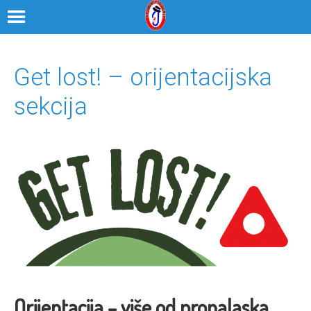
Get lost! – orijentacijska
sekcija
Orijentacija – više od pronalaska