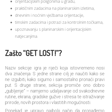
orijentacijskim poligonima u gradu,
praktičnim zadacima na planinarskim izletima,
dnevnim i noćnim vježbama orijentacije,
timskim zadacima i potrazi za kontrolnim točkama,
upoznavanju s planinarskim i orijentacijskim
natjecanjima.
Zašto “GET LOST!”?
Naziv sekcije igra je riječi koja istovremeno nosi
dva značenja. S jedne strane cilj je naučiti kako se
ne izgubiti, kako sigurno i samostalno pronaći pravi
put. S druge strane, sekcija promiče ono dobro
„gubljenje“ – namjerno udaljavanje od svakodnevne
rutine, ekrana, gradske gužve i stresa te istraživanje
prirode, novih prostora i vlastitih mogućnosti.
Ponekad je upravo najbolji način da pronađemo