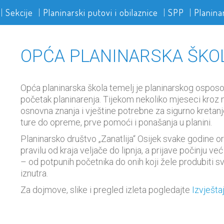
Sekcije
Planinarski putovi i obilaznice
SPP
Planina
OPĆA PLANINARSKA ŠKO
Opća planinarska škola temelj je planinarskog osposobl
početak planinarenja. Tijekom nekoliko mjeseci kroz ni
osnovna znanja i vještine potrebne za sigurno kretanj
ture do opreme, prve pomoći i ponašanja u planini.
Planinarsko društvo „Zanatlija“ Osijek svake godine or
pravilu od kraja veljače do lipnja, a prijave počinju 
– od potpunih početnika do onih koji žele produbiti svo
iznutra.
Za dojmove, slike i pregled izleta pogledajte
Izvješta