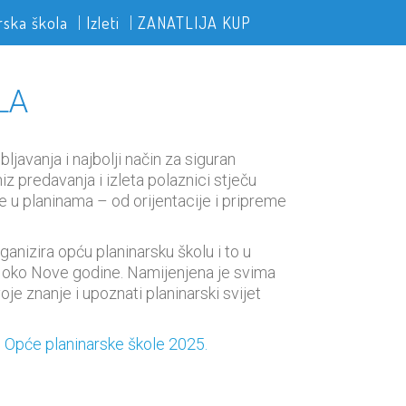
rska škola
Izleti
ZANATLIJA KUP
LA
javanja i najbolji način za siguran
z predavanja i izleta polaznici stječu
e u planinama – od orijentacije i pripreme
ganizira opću planinarsku školu i to u
već oko Nove godine. Namijenjena je svima
je znanje i upoznati planinarski svijet
j Opće planinarske škole 2025.