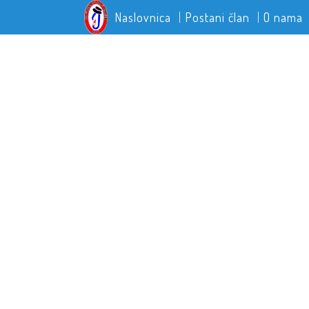
Naslovnica
Postani član
O nama