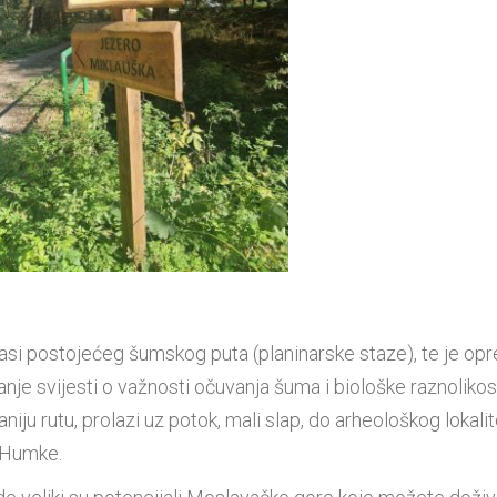
trasi postojećeg šumskog puta (planinarske staze), te je op
nje svijesti o važnosti očuvanja šuma i biološke raznolikost
ju rutu, prolazi uz potok, mali slap, do arheološkog lokalit
 Humke.