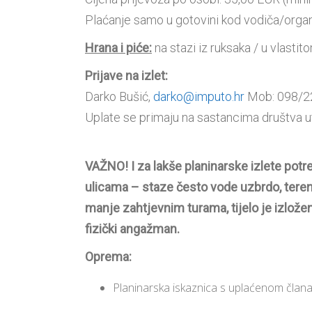
Plaćanje samo u gotovini kod vodiča/organ
Hrana i piće:
na stazi iz ruksaka / u vlasti
Prijave na izlet:
Darko Bušić,
darko@imputo.hr
Mob: 098/22-
Uplate se primaju na sastancima društva ut
VAŽNO! I za lakše planinarske izlete potr
ulicama – staze često vode uzbrdo, teren 
manje zahtjevnim turama, tijelo je izlože
fizički angažman.
Oprema:
Planinarska iskaznica s uplaćenom član