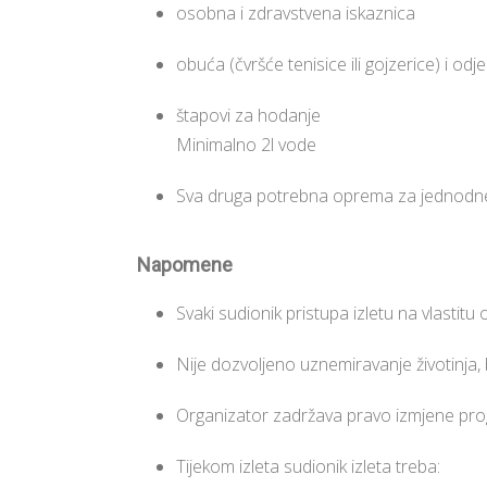
osobna i zdravstvena iskaznica
obuća (čvršće tenisice ili gojzerice) i o
štapovi za hodanje
Minimalno 2l vode
Sva druga potrebna oprema za jednodnev
Napomene
Svaki sudionik pristupa izletu na vlastit
Nije dozvoljeno uznemiravanje životinja, 
Organizator zadržava pravo izmjene pro
Tijekom izleta sudionik izleta treba: