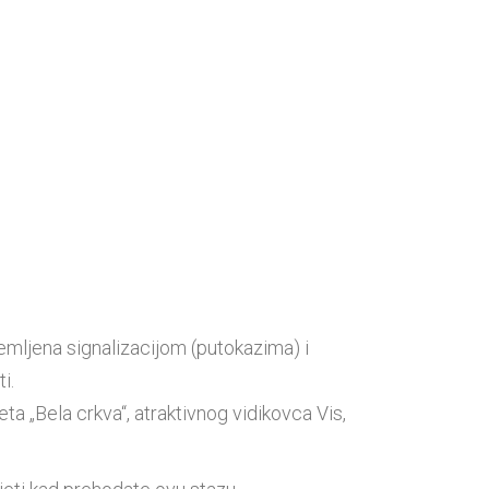
remljena signalizacijom (putokazima) i
i.
eta „Bela crkva“, atraktivnog vidikovca Vis,