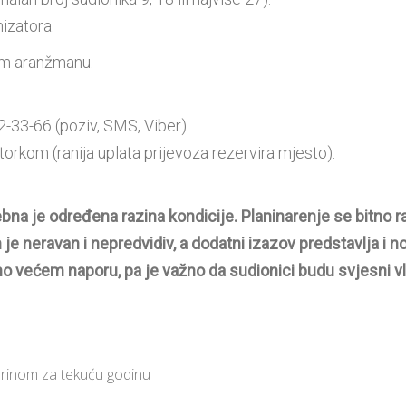
izatora.
tom aranžmanu.
33-66 (poziv, SMS, Viber).
orkom (ranija uplata prijevoza rezervira mjesto).
ebna je određena razina kondicije. Planinarenje se bitno 
je neravan i nepredvidiv, a dodatni izazov predstavlja i n
no većem naporu, pa je važno da sudionici budu svjesni vl
arinom za tekuću godinu