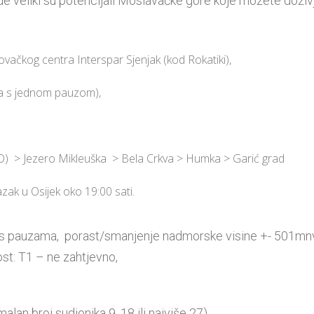
ode veliki su potencijali Moslavačke gore koje možete doživ
govačkog centra Interspar Sjenjak (kod Rokatiki),
ta s jednom pauzom),
O) > Jezero Mikleuška > Bela Crkva > Humka > Garić grad
ak u Osijek oko 19:00 sati.
ta s pauzama, porast/smanjenje nadmorske visine +- 501mn
ost: T1 – ne zahtjevno,
lan broj sudionika 9, 18 ili najviše 27).