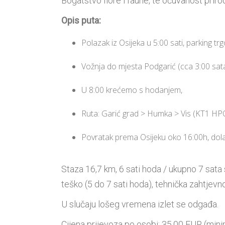
Bogatstvo flore i faune, te očuvanost prir
Opis puta:
Polazak iz Osijeka u 5:00 sati, parking tr
Vožnja do mjesta Podgarić (cca 3:00 sa
U 8:00 krećemo s hodanjem,
Ruta: Garić grad > Humka > Vis (KT1 HP
Povratak prema Osijeku oko 16:00h, dolaz
Staza 16,7 km, 6 sati hoda / ukupno 7 sa
teško (5 do 7 sati hoda), tehnička zahtjevn
U slučaju lošeg vremena izlet se odgađa.
Cijena prijevoza po osobi: 35,00 EUR (minima