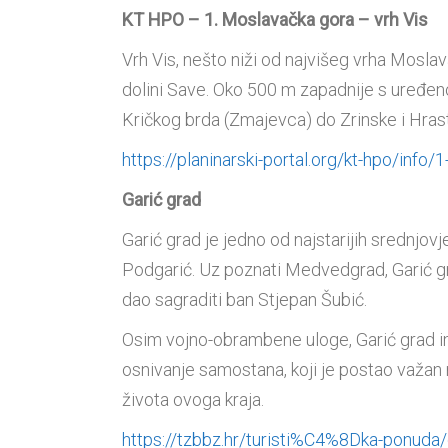
KT HPO – 1. Moslavačka gora – vrh Vis
Vrh Vis, nešto niži od najvišeg vrha Mosl
dolini Save. Oko 500 m zapadnije s uređen
Kričkog brda (Zmajevca) do Zrinske i Hrast
https://planinarski-portal.org/kt-hpo/info/
Garić grad
Garić grad je jedno od najstarijih srednjov
Podgarić. Uz poznati Medvedgrad, Garić gra
dao sagraditi ban Stjepan Šubić.
Osim vojno-obrambene uloge, Garić grad ima
osnivanje samostana, koji je postao važan r
života ovoga kraja.
https://tzbbz.hr/turisti%C4%8Dka-ponud