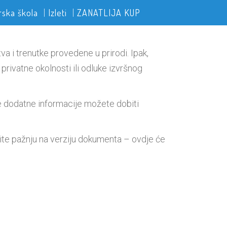
rska škola
Izleti
ZANATLIJA KUP
a i trenutke provedene u prirodi. Ipak,
privatne okolnosti ili odluke izvršnog
ve dodatne informacije možete dobiti
ite pažnju na verziju dokumenta – ovdje će