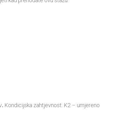
jeti kad prehodate ovu stazu.
v
.
Kondicijska zahtjevnost: K2 – umjereno