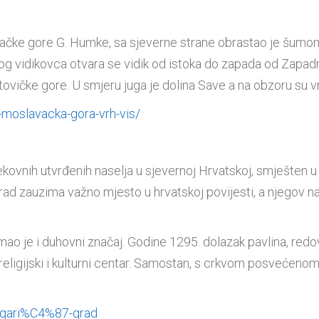
avačke gore G. Humke, sa sjeverne strane obrastao je šumom
og vidikovca otvara se vidik od istoka do zapada od Zapad
ovičke gore. U smjeru juga je dolina Save a na obzoru su v
1-moslavacka-gora-vrh-vis/
jekovnih utvrđenih naselja u sjevernoj Hrvatskoj, smješten 
d zauzima važno mjesto u hrvatskoj povijesti, a njegov nas
o je i duhovni značaj. Godine 1295. dolazak pavlina, redovn
eligijski i kulturni centar. Samostan, s crkvom posvećenom 
a/gari%C4%87-grad