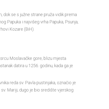
, dok se s južne strane pruža vidik prema
nog Papuka i najvišeg vrha Papuka, Psunja,
rhovi Kozare (BiH).
u srcu Moslavačke gore, blizu mjesta
tanak datira u 1256. godinu, kada ga je
ika reda sv. Pavla pustinjaka, označio je
sv. Mariji, dugo je bio središte vjerskog