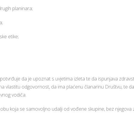
drugih planinara;
a;
ske etike;
potvrđuje da je upoznat s uvjetima izleta te da ispunjava zdravst
a na vlastitu odgovornost, da ima plaćenu članarinu Društvu, te 
lavnog vodiča.
bu koja se samovoljno udalji od vođene skupine, bez njegova zna