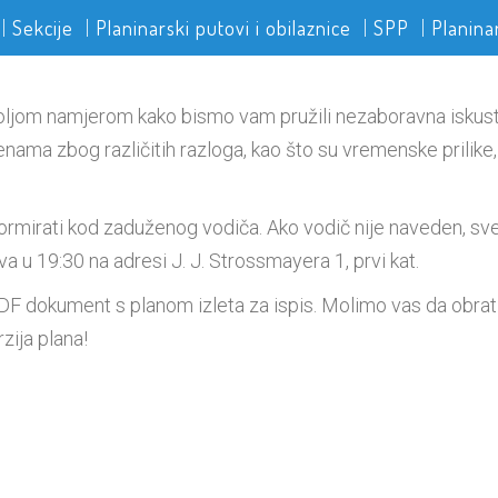
Sekcije
Planinarski putovi i obilaznice
SPP
Planina
boljom namjerom kako bismo vam pružili nezaboravna iskustv
nama zbog različitih razloga, kao što su vremenske prilike, 
nformirati kod zaduženog vodiča. Ako vodič nije naveden, s
a u 19:30 na adresi J. J. Strossmayera 1, prvi kat.
F dokument s planom izleta za ispis. Molimo vas da obrat
rzija plana!