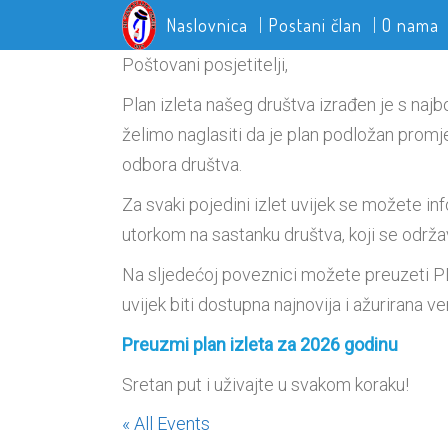
Naslovnica
Postani član
O nama
Poštovani posjetitelji,
Plan izleta našeg društva izrađen je s naj
želimo naglasiti da je plan podložan promje
odbora društva.
Za svaki pojedini izlet uvijek se možete i
utorkom na sastanku društva, koji se održav
Na sljedećoj poveznici možete preuzeti PD
uvijek biti dostupna najnovija i ažurirana ve
Preuzmi plan izleta za 2026 godinu
Sretan put i uživajte u svakom koraku!
« All Events