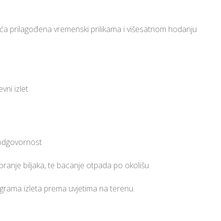
djeća prilagođena vremenski prilikama i višesatnom hodanju
ni izlet
u odgovornost
branje biljaka, te bacanje otpada po okolišu.
grama izleta prema uvjetima na terenu.