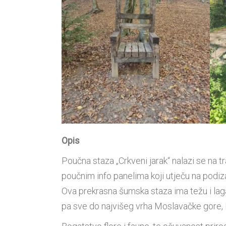
Opis
Poučna staza „Crkveni jarak“ nalazi se na 
poučnim info panelima koji utječu na podiza
Ova prekrasna šumska staza ima težu i lagani
pa sve do najvišeg vrha Moslavačke gore,