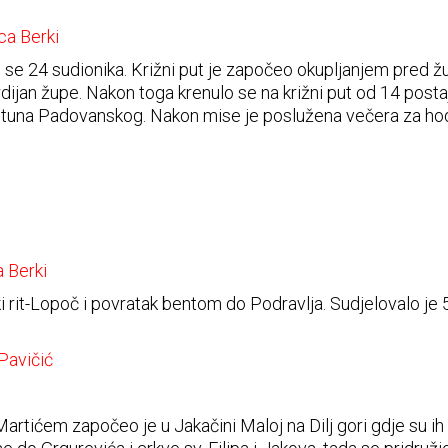
ca Berki
alo se 24 sudionika. Križni put je započeo okupljanjem pr
ijan župe. Nakon toga krenulo se na križni put od 14 postaj
.Antuna Padovanskog. Nakon mise je poslužena večera za h
a Berki
i rit-Lopoč i povratak bentom do Podravlja. Sudjelovalo je 5-
Pavičić
Martićem započeo je u Jakačini Maloj na Dilj gori gdje su i