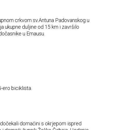
ed župnom crkvom sv.Antuna Padovanskog u
a ukupne duljine od 15 km i završilo
odočasnike u Emausu.
ero biciklista.
h dočekali domaćini s okrjepom ispred