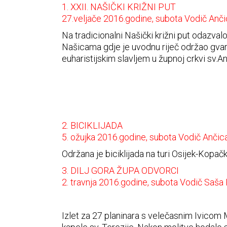
1. XXII. NAŠIČKI KRIŽNI PUT
27.veljače 2016.godine, subota Vodič Anči
Na tradicionalni Našički križni put odazv
Našicama gdje je uvodnu riječ održao gvard
euharistijskim slavljem u župnoj crkvi sv
2. BICIKLIJADA
5. ožujka 2016.godine, subota Vodič Ančic
Održana je biciklijada na turi Osijek-Kopačk
3. DILJ GORA ŽUPA ODVORCI
2. travnja 2016.godine, subota Vodič Saša 
Izlet za 27 planinara s velečasnim Ivicom 