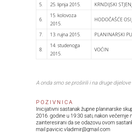
5.
25. lipnja 2015.
KRNDIJSKI STJENJ
15. kolovoza
6.
HODOČAŠĆE OSI
2015.
7.
13. rujna 2015.
PLANINARSKI P
14. studenoga
8.
VOĆIN
2015.
A onda smo se proširili i na druge dijelo
P O Z I V N I C A
Inicijativni sastanak župne planinarske skup
2016. godine u 19:30 sati, nakon večernje m
zainteresirani da se odazovu ovom sastanku
mail pavicic.vladimir@gmail.com