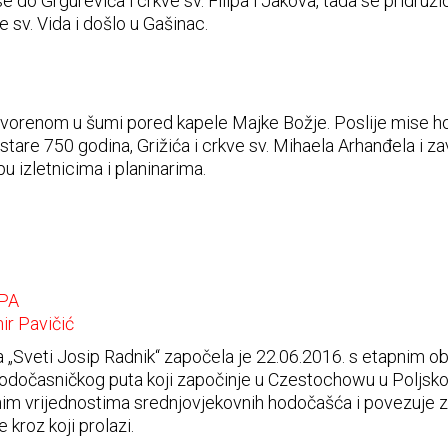
e do Grgurevića i crkve sv. Filipa i Jakova, tada se pridruž
e sv. Vida i došlo u Gašinac.
otvorenom u šumi pored kapele Majke Božje. Poslije mise ho
 stare 750 godina, Grižića i crkve sv. Mihaela Arhanđela i zav
u izletnicima i planinarima.
PA
ir Pavičić
ija „Sveti Josip Radnik“ započela je 22.06.2016. s etapni
odočasničkog puta koji započinje u Czestochowu u Poljskoj,
nim vrijednostima srednjovjekovnih hodočašća i povezuje z
kroz koji prolazi.