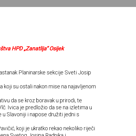
štva HPD „Zanatlija“ Osijek
astanak Planinarske sekcije Sveti Josip
ana koji su ostali nakon mise na najavljenom
tivu da se kroz boravak u prirodi, te
č. Ivica je predložio da se na izletima u
u Slavoniji i napose družiti jedni s
čić, koji je ukratko rekao nekoliko riječi
imena Svetog Josipa Radnika i