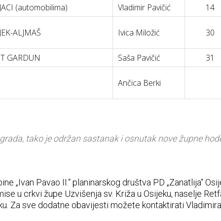
ACI (automobilima)
Vladimir Pavičić
14
JEK-ALJMAŠ
Ivica Miložić
30
UT GARDUN
Saša Pavičić
31
Ančica Berki
ve grada, tako je održan sastanak i osnutak nove župne hod
ine „Ivan Pavao II.“ planinarskog društva PD „Zanatlija“ Osij
ise u crkvi župe Uzvišenja sv. Križa u Osijeku, naselje Ret
. Za sve dodatne obavijesti možete kontaktirati Vladimira 