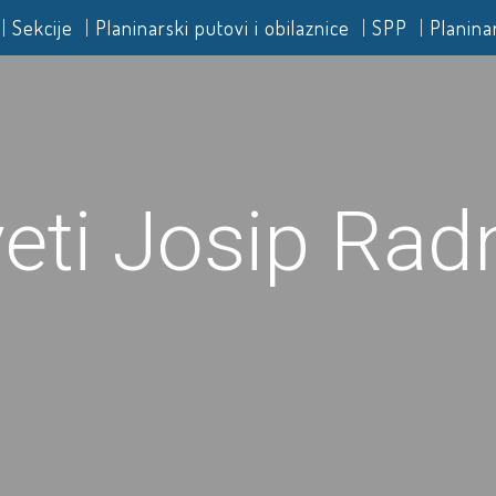
Sekcije
Planinarski putovi i obilaznice
SPP
Planina
eti Josip Rad