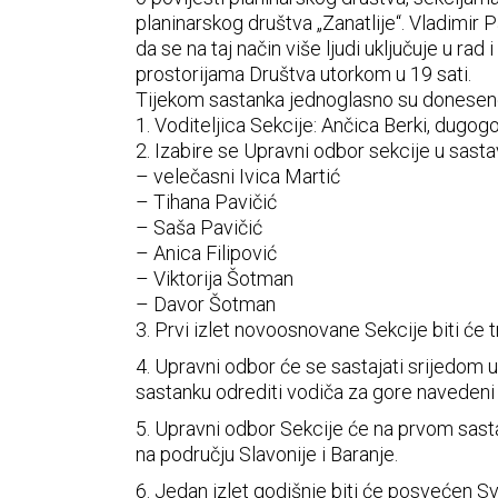
planinarskog društva „Zanatlije“. Vladimir P
da se na taj način više ljudi uključuje u ra
prostorijama Društva utorkom u 19 sati.
Tijekom sastanka jednoglasno su donesene
1. Voditeljica Sekcije: Ančica Berki, dugogo
2. Izabire se Upravni odbor sekcije u sasta
– velečasni Ivica Martić
– Tihana Pavičić
– Saša Pavičić
– Anica Filipović
– Viktorija Šotman
– Davor Šotman
3. Prvi izlet novoosnovane Sekcije biti će tr
4. Upravni odbor će se sastajati srijedom u
sastanku odrediti vodiča za gore navedeni i
5. Upravni odbor Sekcije će na prvom sastank
na području Slavonije i Baranje.
6. Jedan izlet godišnje biti će posvećen Sv