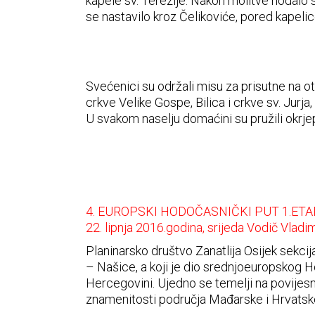
kapele sv. Terezije. Nakon molitve hodalo s
se nastavilo kroz Čelikoviće, pored kapelic
Svećenici su održali misu za prisutne na 
crkve Velike Gospe, Bilica i crkve sv. Jurja,
U svakom naselju domaćini su pružili okrjep
4. EUROPSKI HODOČASNIČKI PUT 1.ETA
22. lipnja 2016.godina, srijeda Vodič Vladim
Planinarsko društvo Zanatlija Osijek sekc
– Našice, a koji je dio srednjoeuropskog H
Hercegovini. Ujedno se temelji na povijes
znamenitosti područja Mađarske i Hrvatske 