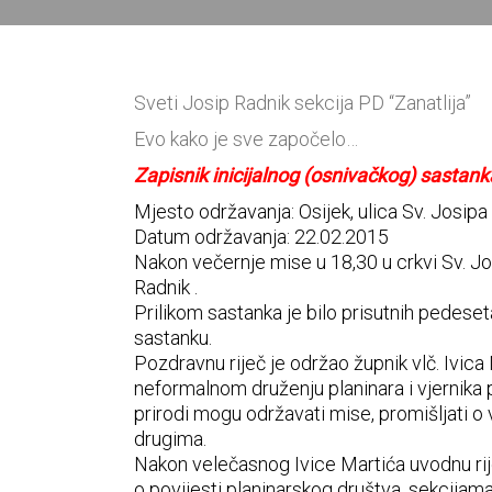
Sveti Josip Radnik sekcija PD “Zanatlija”
Evo kako je sve započelo…
Zapisnik inicijalnog (osnivačkog) sastank
Mjesto održavanja: Osijek, ulica Sv. Josipa
Datum održavanja: 22.02.2015
Nakon večernje mise u 18,30 u crkvi Sv. Jo
Radnik .
Prilikom sastanka je bilo prisutnih pedeseta
sastanku.
Pozdravnu riječ je održao župnik vlč. Ivica 
neformalnom druženju planinara i vjernika p
prirodi mogu održavati mise, promišljati o 
drugima.
Nakon velečasnog Ivice Martića uvodnu riječ
o povijesti planinarskog društva, sekcijam