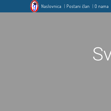
Naslovnica
Postani član
O nama
Sv