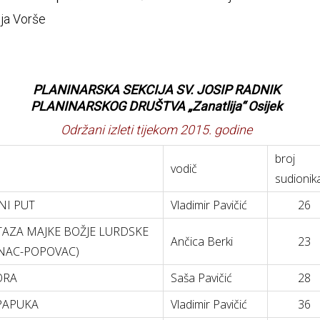
ija Vorše
PLANINARSKA SEKCIJA SV. JOSIP RADNIK
PLANINARSKOG DRUŠTVA „Zanatlija“ Osijek
Održani izleti tijekom 2015. godine
broj
vodič
sudionik
ŽNI PUT
Vladimir Pavičić
26
AZA MAJKE BOŽJE LURDSKE
Ančica Berki
23
NAC-POPOVAC)
ORA
Saša Pavičić
28
PAPUKA
Vladimir Pavičić
36