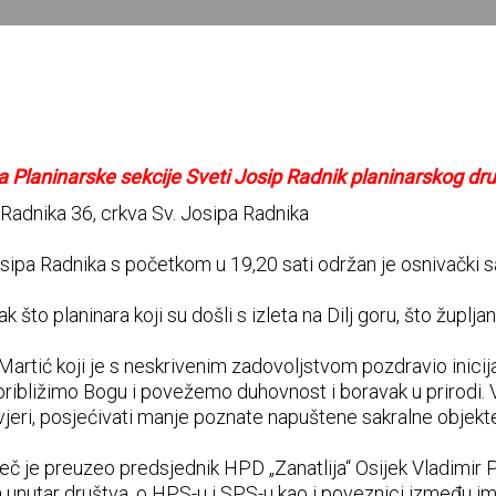
a Planinarske sekcije Sveti Josip Radnik planinarskog dru
 Radnika 36, crkva Sv. Josipa Radnika
sipa Radnika s početkom u 19,20 sati održan je osnivački s
k što planinara koji su došli s izleta na Dilj goru, što župlj
Martić koji je s neskrivenim zadovoljstvom pozdravio inicija
ribližimo Bogu i povežemo duhovnost i boravak u prirodi. Vl
vjeri, posjećivati manje poznate napuštene sakralne objekte 
 je preuzeo predsjednik HPD „Zanatlija“ Osijek Vladimir Pavi
a unutar društva, o HPS-u i SPS-u kao i poveznici između 