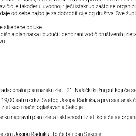
avičić je također u uvodnoj riječi istaknuo zašto se organizi
d i daje od sebe najbolje za dobrobit cijelog društva. Sve žu
 slijedeće odluke:
dišnja planinarka i budući licencirani vodič društvenih izlet
vu:
adicionalni planinarski izlet : 21. Našički križni put koji će
 19,00 sati u crkvi Svetog Josipa Radnika, a prvi sastanak ć
zlet kao i način oglašavanja Sekcije.
u napraviti plan izleta i aktivnosti. Izleti koje će se organ
etom Josipu Radniku i to će biti dan Sekcije.