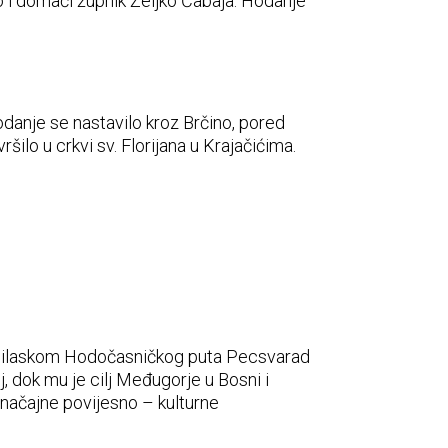
io i domaći župnik Željko Čabaja. Hodanje
danje se nastavilo kroz Brčino, pored
ršilo u crkvi sv. Florijana u Krajačićima.
m obilaskom Hodočasničkog puta Pecsvarad
 dok mu je cilj Međugorje u Bosni i
načajne povijesno – kulturne