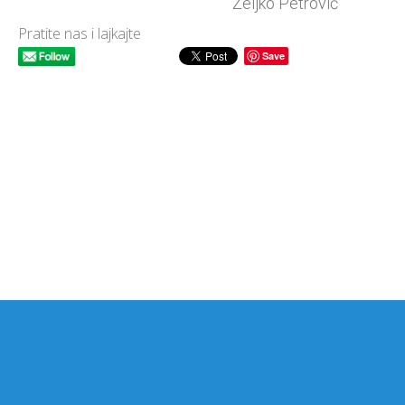
Željko Petrović
Pratite nas i lajkajte
Save