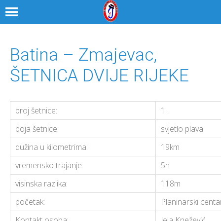
Batina – Zmajevac,
ŠETNICA DVIJE RIJEKE
broj šetnice:
1.
boja šetnice:
svjetlo plava
dužina u kilometrima:
19km
vremensko trajanje:
5h
visinska razlika:
118m
početak:
Planinarski cent
Kontakt osoba:
Jela Knežević