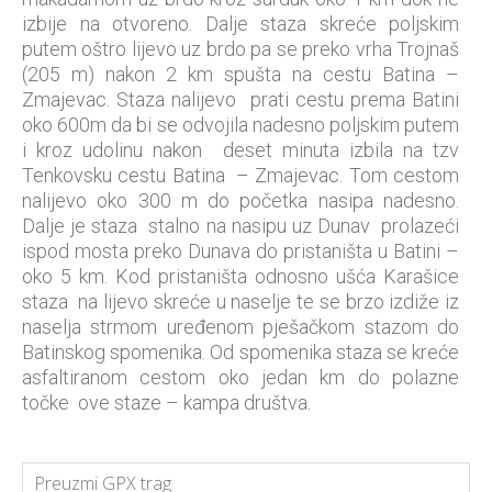
izbije na otvoreno. Dalje staza skreće poljskim
putem oštro lijevo uz brdo pa se preko vrha Trojnaš
(205 m) nakon 2 km spušta na cestu Batina –
Zmajevac. Staza nalijevo prati cestu prema Batini
oko 600m da bi se odvojila nadesno poljskim putem
i kroz udolinu nakon deset minuta izbila na tzv
Tenkovsku cestu Batina – Zmajevac. Tom cestom
nalijevo oko 300 m do početka nasipa nadesno.
Dalje je staza stalno na nasipu uz Dunav prolazeći
ispod mosta preko Dunava do pristaništa u Batini –
oko 5 km. Kod pristaništa odnosno ušća Karašice
staza na lijevo skreće u naselje te se brzo izdiže iz
naselja strmom uređenom pješačkom stazom do
Batinskog spomenika. Od spomenika staza se kreće
asfaltiranom cestom oko jedan km do polazne
točke ove staze – kampa društva.
Preuzmi GPX trag