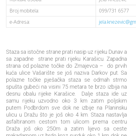
Broj mobitela:
099/731 6577
e-Adresa:
jela.knezevic@g
Staza sa istočne strane prati nasip uz rijeku Dunav a
sa zapadne strane prati rijeku Karašicu. Zapadna
strana od polazne točke do Zmajevca – do prvih
kuća ulice Vašarište se još naziva Darkov put. Sa
polazne točke pješačka staza se odmah strmo
spušta gubeći na visini 75 metara te brzo izbija na
desnu obalu rijeke Karašice. Dalje staza ide uz
samu rijeku uzvodno oko 3 km zatim poljskim
putem Podbrdom sve dok ne izbije na Planinsku
ulicu u Dražu što je još oko 4 km. Staza nastavlja
asfaltiranom cestom tom ulicom prema centru
Draža još oko 250m a zatim lijevo sa ceste
makadamom uz brdo kroz surduk oko 1 km dok ne